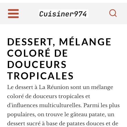
A
l
l
e
DESSERT, MÉLANGE
r
a
COLORÉ DE
u
DOUCEURS
c
TROPICALES
o
n
Le dessert à La Réunion sont un mélange
t
coloré de douceurs tropicales et
e
d'influences multiculturelles. Parmi les plus
n
populaires, on trouve le gâteau patate, un
u
dessert sucré à base de patates douces et de