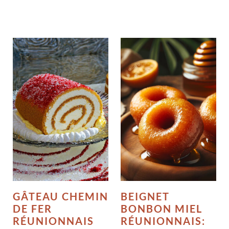
GÂTEAU CHEMIN
BEIGNET
DE FER
BONBON MIEL
RÉUNIONNAIS
RÉUNIONNAIS: